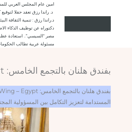
خطي
امين عام المجلس العربي للمس
لى
د. راندا رزق تعقد حفلا لتوقيع
لمحتوى
د.راندا رزق : تنمية الثقافة ا
دكتوراه عن توظيف الذكاء الاص
مصر “السيسي”.. استعادة عظم
مسئولة عربية تطالب الحكومات
بفندق هلنان بالتجمع الخامس: G100 MSMEs Wing – Egypt يعقد اجتماع الربع الثاني
المستدامة لتعزيز التكامل بين المسؤولية المجتم