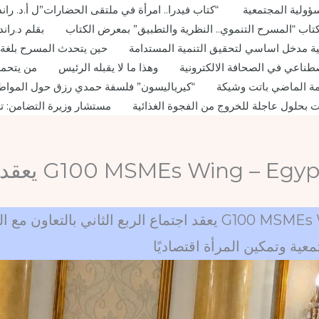
ؤولية المجتمعية
“كتاب فيدرا.. امرأة في ملتقى الحضارات”ل أ.د. ران
 كتاب “المسرح التنموي.. النظرية والتطبيق” بمعرض الكتاب
بقلم د.ران
لبيئية مدخل اساسي لتحقيق التنمية المستدامة
حين يتحدث المسرح بلغة ا
طناعي في الصحافة الالكترونية
وهذا ما لا يقبله الرئيس
من يتحمل
ة الماضي باتت وشيكة
“كيرياليسون” فلسفة حمدي رزق حول المواطن
 بحلول عاجلة للخروج من الفجوة الغذائية
مستشار وزيرة التضامن: ت
بفندق هلنان بالتجمع الخامس: G100 MSMEs Wing – Egypt يعقد اجتم
عية وتمكين المرأة اقتصاديًا