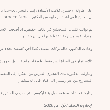
أن الجناح تلقى إشادة إيجابية من الدكتورة Harbeen Arora، مؤسسة G100، تقديرًا للمنهجية المهنية التي اتسم بها العمل.
ثم توالت كلمات المتحدثين في تكامل حقيقي، إذ أضافت الأستاذة
امتداد لقيم مشتركة اتفقوا عليها قبل أن يتقابلوا.
وجاءت الدكتورة هالة بركات لتضيف بُعدًا آخر، كشفت بجلاء عن
“الاستثمار في المرأة ليس فقط أولوية اجتماعية — بل ضرورة 
وتناولت الدكتورة ندى العجيزي الطريق من الفكرة إلى التنفيذ، 
المشروع من غير رسمي إلى كيان قابل للاستثمار.
ودارت نقاشات معمّقة حول بناء إيكوسيستم حقيقي للمشروعا
إنجازات النصف الأول من 2026