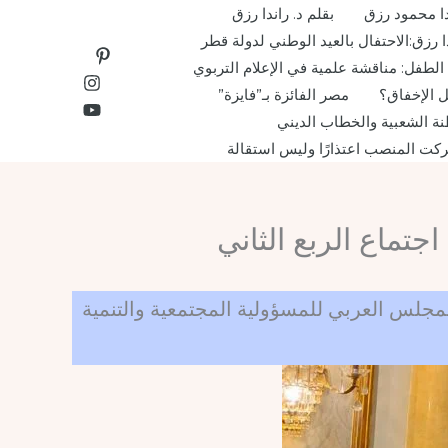
دا محمود رزق
بقلم د. راندا رزق
دا رزق:الاحتفال بالعيد الوطني لدولة قطر
لطفل: مناقشة علمية في الإعلام التربوي
 الإخفاق؟
مصر الفائزة بـ”فايزة”
ة الشعبية والخطاب الديني
ركت المنصب اعتذارًا وليس استقالة
اع الربع الثاني بالتعاون مع المجلس العربي للمسؤولية المجتمعية والتنمية