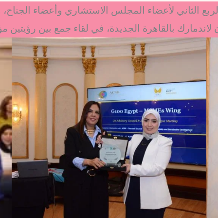
G100 MSMEs Wing  اجتماع الربع الثاني لأعضاء المجلس الاستشاري وأع
 لاندمارك بالقاهرة الجديدة، في لقاء جمع بين رؤيتين م