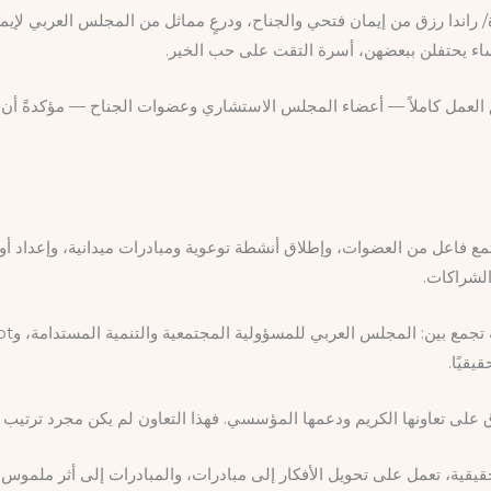
 راندا رزق من إيمان فتحي والجناح، ودرعٍ مماثل من المجلس العربي لإيمان 
ساء يحتفلن ببعضهن، أسرة التقت على حب الخير.
ق العمل كاملاً — أعضاء المجلس الاستشاري وعضوات الجناح — مؤكدةً أ
جتمع فاعل من العضوات، وإطلاق أنشطة توعوية ومبادرات ميدانية، وإعداد
لشراكات.
رزق على تعاونها الكريم ودعمها المؤسسي. فهذا التعاون لم يكن مجرد ترتي
قيقية، تعمل على تحويل الأفكار إلى مبادرات، والمبادرات إلى أثر ملم