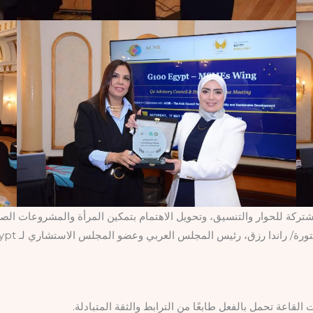
تركة للحوار والتنسيق، وتحويل الاهتمام بتمكين المرأة والمشروعات الص
 رزق، رئيس المجلس العربي وعضو المجلس الاستشاري لـ G100 MSMEs Wing – Egypt.
القاعة تحمل بالفعل طابعًا من الترابط والثقة المتبادلة.