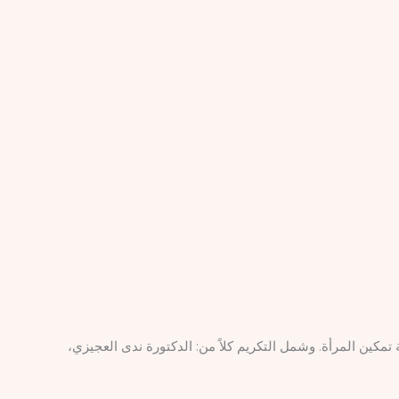
تمكين المرأة. وشمل التكريم كلاً من: الدكتورة ندى العجيزي،