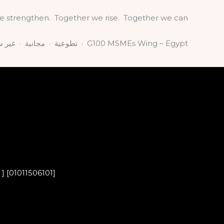
 strengthen. Together we rise. Together we can.
G100 MSMEs Wing – Egypt · تطوعية · مجانية · غير سياسية · غير دينية · غير ربحية
] [01011506101]