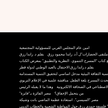
امين عام المجلس العربي للمسؤولية المجتمعية
 ملتقى الحضارات”ل أ.د. راندا محمود رزق
بقلم د. راندا رزق
يع كتاب “المسرح التنموي.. النظرية والتطبيق” بمعرض الكتاب
بقلم د.راندا رزق:الاحتفال بالعيد الوطني لدولة قطر
 تنمية الثقافة البيئية مدخل اساسي لتحقيق التنمية المستدامة
حدث المسرح بلغة الطفل: مناقشة علمية في الإعلام التربوي
لاصطناعي في الصحافة الالكترونية
وهذا ما لا يقبله الرئيس
من يتحمل الإخفاق؟
مصر الفائزة بـ”فايزة”
مصر “السيسي”.. استعادة عظمة الماضي باتت وشيكة
” فلسفة حمدي رزق حول المواطنة الشعبية والخطاب الديني