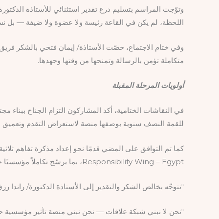
وتوّجت المراسم بتسليم درع تقدير استثنائي للأستاذة الدكتورة/
اللحظة، لم يكن في القاعة رئيسة ولا عضوة ولا ضيفة — بل ن
وفي ختام الاجتماع، خصّت الأستاذة/ إيمان فتحي بالشكر فري
متكاملة تؤمن بالرسالة وتمنحها من وقتها وجهدها.
أولويات المرحلة المقبلة
في النقاشات الختامية، أكد المشاركون التزام الجناح ببناء م
للقمة النصف سنوية بوصفها منصة لاستعراض التقدم وتعميق ا
Responsibility Wing – Egypt، بما يرسّخ تكاملاً مؤسسيًا حقيقيًا.
“نتوجّه بخالص الشكر والتقدير إلى الأستاذة الدكتورة/ راندا 
“نحن لا نبني شبكة علاقات — نحن نبني منصة تأثير مؤسسية ح