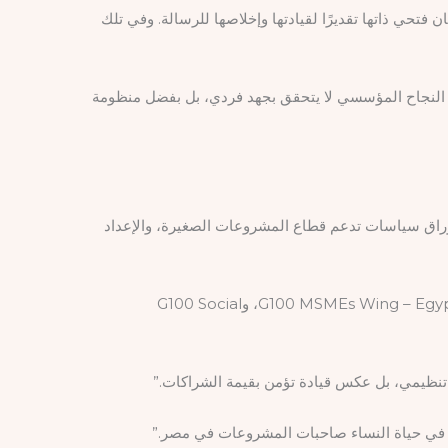
فتحي ذاتها تقديرًا لقيادتها وإخلاصها للرسالة. وفي تلك
ن النجاح المؤسسي لا يتحقق بجهد فردي، بل بفضل منظومة
 أوراق سياسات تدعم قطاع المشروعات الصغيرة، والإعداد
كما تم التوافق على المضي قدمًا نحو إعداد مذكرة تفاهم ثلاثية تجمع بين: المجلس العربي للمسؤولية المجتمعية والتنمية المستدامة، وG100 MSMEs Wing – Egypt، وG100 Social
ب تنظيمي، بل عكس قيادة تؤمن بقيمة الشراكات.”
وس في حياة النساء صاحبات المشروعات في مصر.”