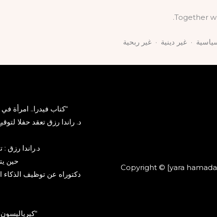
Together we
“كتاب فيدرا.. امرأة في
د. راندا رزق تعقد حفلا لتوق
د.راندا رزق :
حين يت
Copyright © [yara hamada 
دكتوراه عن توظيف الذكاء ا
“كيرياليسون