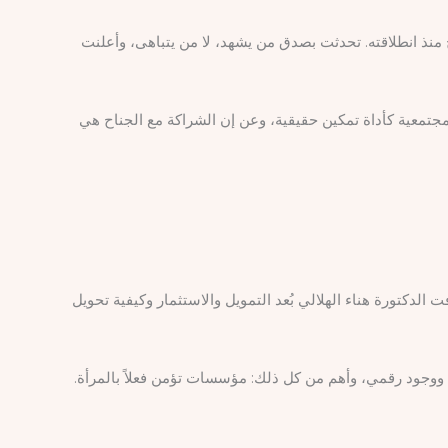
Country Chair – G100 MSM، استعراضًا شاملاً لمسيرة الجناح منذ انطلاقته. تحدثت بصدق من يشهد، لا من يتباهى، وأعلنت
مجتمعية كأداة تمكين حقيقية، وعن إن الشراكة مع الجناح هي
الدكتورة هناء الهلالي بُعد التمويل والاستثمار وكيفية تحويل
جود رقمي، وأهم من كل ذلك: مؤسسات تؤمن فعلاً بالمرأة.