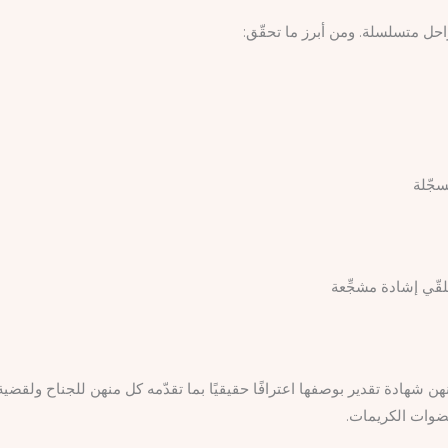
جّلة
لقّي إشادة مشجِّعة
 شهادة تقدير بوصفها اعترافًا حقيقيًا بما تقدّمه كل منهن للجناح ولقضية 
عضوات الكريمات.