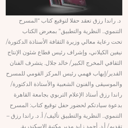
د. راندا رزق تعقد حفلا لتوقيع كتاب “المسرح
التنموي.. النظرية والتطبيق” بمعرض الكتاب
تحت رعاية معالي وزيرة الثقافة الأستاذة الدكتورة/
نيفين الكيلاني، وإشراف رئيس قطاع شئون الإنتاج
الثقافي المخرج الكبير/ خالد جلال. يتشرف الفنان
القدير/إيهاب فهمي رئيس المركز القومي للمسرح
والموسيقى والفنون الشعبية والأستاذة الدكتورة/
راندا رزق أستاذ الإعلام التربوي بجامعة القاهرة
بدعوة سيادتكم لحضور حفل توقيع كتاب: المسرح
التنموي.. النظرية والتطبيق تأليف/ أ. د. راندا رزق –
تقديم/ أ.د. أحمد زايد مدير مكتبة الإسكندرية.