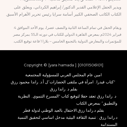
ويدير الحفل الإعلامي القدير الدكتور/ إبراهيم الكرداني، ويعلق على
الكتاب الكاتب الصحفي الكبير أسامة سرايا رئيس تحرير الأهرام الأسبق.
ويقام الحفل في تمام الساعة الثانية والنصف عصرا، يوم الأحد الموافق 4
فبراير 2024م بمعرض القاهرة الدولي للكتاب في دورته الـ55 بمركز مصر
للمؤتمرات والمعارض الدولية بالتجمع الخامس – بلازا 1 قاعة توقيع الكتب.
Copyright © [yara hamada ] [01011506101]
امين عام المجلس العربي للمسؤولية المجتمعية
“كتاب فيدرا.. امرأة في ملتقى الحضارات”ل أ.د. راندا محمود رزق
بقلم د. راندا رزق
د. راندا رزق تعقد حفلا لتوقيع كتاب “المسرح التنموي.. النظرية
والتطبيق” بمعرض الكتاب
بقلم د.راندا رزق:الاحتفال بالعيد الوطني لدولة قطر
د.راندا رزق : تنمية الثقافة البيئية مدخل اساسي لتحقيق التنمية
المستدامة