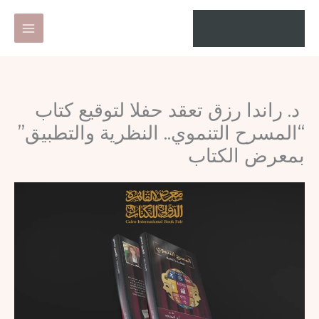
خطي
لى
لمحتوى
د. راندا رزق تعقد حفلا لتوقيع كتاب
“المسرح التنموي.. النظرية والتطبيق”
بمعرض الكتاب