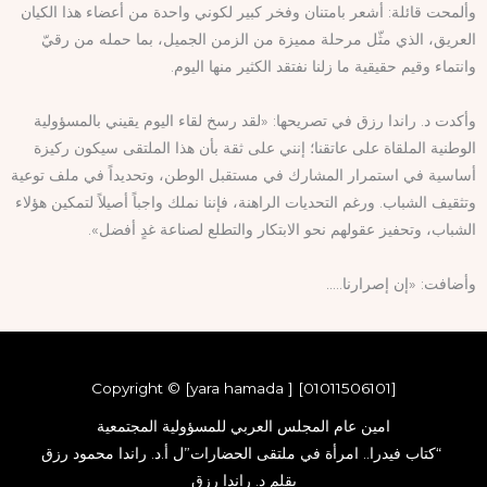
وألمحت قائلة: أشعر بامتنان وفخر كبير لكوني واحدة من أعضاء هذا الكيان
العريق، الذي مثّل مرحلة مميزة من الزمن الجميل، بما حمله من رقيّ
وانتماء وقيم حقيقية ما زلنا نفتقد الكثير منها اليوم.
وأكدت د. راندا رزق في تصريحها: «لقد رسخ لقاء اليوم يقيني بالمسؤولية
الوطنية الملقاة على عاتقنا؛ إنني على ثقة بأن هذا الملتقى سيكون ركيزة
أساسية في استمرار المشارك في مستقبل الوطن، وتحديداً في ملف توعية
وتثقيف الشباب. ورغم التحديات الراهنة، فإننا نملك واجباً أصيلاً لتمكين هؤلاء
الشباب، وتحفيز عقولهم نحو الابتكار والتطلع لصناعة غدٍ أفضل».
وأضافت: «إن إصرارنا…..
Copyright © [yara hamada ] [01011506101]
امين عام المجلس العربي للمسؤولية المجتمعية
“كتاب فيدرا.. امرأة في ملتقى الحضارات”ل أ.د. راندا محمود رزق
بقلم د. راندا رزق