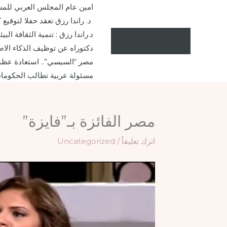
خطي
امين عام المجلس العربي للمس
لى
د. راندا رزق تعقد حفلا لتوقيع
لمحتوى
د.راندا رزق : تنمية الثقافة ا
دكتوراه عن توظيف الذكاء الاص
مصر “السيسي”.. استعادة عظم
مسئولة عربية تطالب الحكومات
مصر الفائزة بـ”فايزة”
اترك تعليقاً
/
Uncategorized