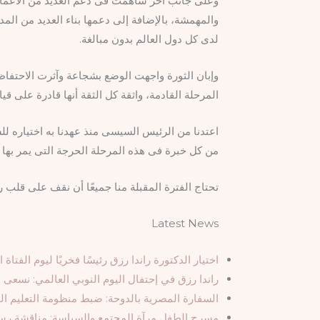
وعلى جانب آخر ساهمت فى دعم العديد من الأعمال ال
والمهمشة، بالإضافة إلى دعمها بناء العديد من ال
لدى كل دول العالم بدون مبالغة.
وإبان الثورة واجهت الوضع بشجاعة وآثرت الاحتفاظ
المرحلة القادمة، واثقة كل الثقة أنها قادرة على ق
اعتدنا من الرئيس السيسى منذ عهدنا به اختياره لل
من كل خبرة فى هذه المرحلة الحرجة التى يمر بها
تحتاج الفترة المقبلة منا جميعًا أن نقف على قلب 
Latest News
اختيار الدكتورة راندا رزق رئيسًا فخريًا ليوم الفتاة ا
راندا رزق في إحتفال اليوم النوبي العالمي: نسع
السفارة المصرية بالدوحة: ضبط منظومة التعليم الم
مسرح الطفل مرآة المجتمع والسياسة: مناقشة رس