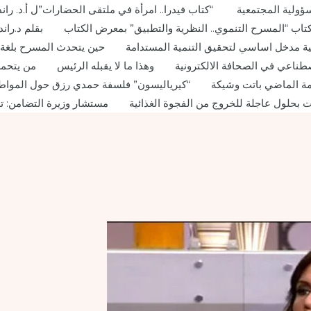
ؤولية المجتمعية
“كتاب فيدرا.. امرأة في ملتقى الحضارات”ل أ.د. ران
 كتاب “المسرح التنموي.. النظرية والتطبيق” بمعرض الكتاب
بقلم د.ران
لبيئية مدخل اساسي لتحقيق التنمية المستدامة
حين يتحدث المسرح بلغة ا
طناعي في الصحافة الالكترونية
وهذا ما لا يقبله الرئيس
من يتحمل
ة الماضي باتت وشيكة
“كيرياليسون” فلسفة حمدي رزق حول المواطن
 بحلول عاجلة للخروج من الفجوة الغذائية
مستشار وزيرة التضامن: ت