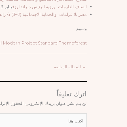
انصاف الغارمات.. ورؤية الرئيس د. راندا رزق
يناير 19, 2026
مصر بلا غرامات.. والحماية الاجتماعية (2–3) د/ راندا رزق
وسوم
l
Modern
Project
Standard
Themeforest
→
المقالة السابقة
اترك تعليقاً
لن يتم نشر عنوان بريدك الإلكتروني.
الحقول الإلزام
اكتب
هنا...