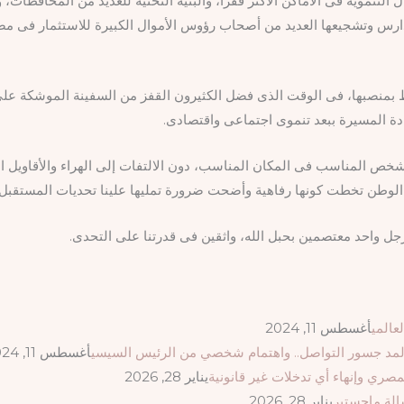
تنموية فى الأماكن الأكثر فقرا، والبنية التحتية للعديد من المحافظات،
مدارس وتشجيعها العديد من أصحاب رؤوس الأموال الكبيرة للاستثمار فى م
 بمنصبها، فى الوقت الذى فضل الكثيرون القفز من السفينة الموشكة على ا
يادة المسيرة ببعد تنموى اجتماعى واقتصادى.
شخص المناسب فى المكان المناسب، دون الالتفات إلى الهراء والأقاويل الك
 الوطن تخطت كونها رفاهية وأضحت ضرورة تمليها علينا تحديات المستقبل.
رجل واحد معتصمين بحبل الله، واثقين فى قدرتنا على التحدى.
لعالمي
أغسطس 11, 2024
ى لمد جسور التواصل.. واهتمام شخصي من الرئيس السيسي
أغسطس 11, 2024
صري وإنهاء أي تدخلات غير قانونية
يناير 28, 2026
الة ماجستير
يناير 28, 2026