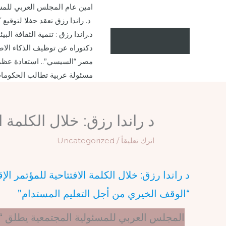
خطي
امين عام المجلس العربي للمس
لى
د. راندا رزق تعقد حفلا لتوقيع
لمحتوى
د.راندا رزق : تنمية الثقافة ا
دكتوراه عن توظيف الذكاء الاص
مصر “السيسي”.. استعادة عظم
مسئولة عربية تطالب الحكومات
د راندا رزق: خلال الكلمة ا
اترك تعليقاً
/
Uncategorized
د راندا رزق: خلال الكلمة الافتتاحية للمؤتمر ا
“الوقف الخيري من أجل التعليم المستدام”
المجلس العربي للمسئولية المجتمعية يطلق “قلا