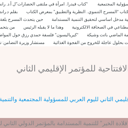
ؤولية المجتمعية
“كتاب فيدرا.. امرأة في ملتقى الحضارات”ل أ.د. ران
 كتاب “المسرح التنموي.. النظرية والتطبيق” بمعرض الكتاب
بقلم د.ران
لبيئية مدخل اساسي لتحقيق التنمية المستدامة
حين يتحدث المسرح بلغة ا
طناعي في الصحافة الالكترونية
وهذا ما لا يقبله الرئيس
من يتحمل
ة الماضي باتت وشيكة
“كيرياليسون” فلسفة حمدي رزق حول المواطن
 بحلول عاجلة للخروج من الفجوة الغذائية
مستشار وزيرة التضامن: ت
لافتتاحية للمؤتمر الإقليمي الثاني
لإقليمي الثاني لليوم العربي للمسؤولية المجتمعية والتنم
دة الخير” للتنمية المستدامة بالمؤتمر الدولي الثاني لل