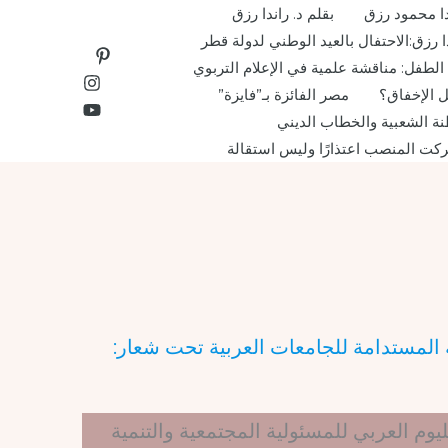
دا محمود رزق
بقلم د. راندا رزق
دا رزق:الاحتفال بالعيد الوطني لدولة قطر
لطفل: مناقشة علمية في الإعلام التربوي
 الإخفاق؟
مصر الفائزة بـ”فايزة”
ة الشعبية والخطاب الديني
ركت المنصب اعتذارًا وليس استقالة
ية المستدامة للجامعات العربية تحت شعار:
يوم العربي للمسئولية المجتمعية والتنمية