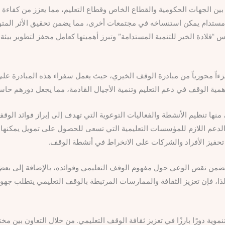
ين الجهات الحكومية والقطاع الخاص وقطاع التعليم، مما يعزز من كفاءة ال
 مستدام يمكن استنساخه في مجتمعات أخرى، مما يضمن تحقيق الأثر المتوا
“قلادة الخير للتنمية المستدامة” وتبرز أهميتها كعامل محفز لتطوير بيئة 
ءاً محورياً من مبادرة الوقف الخيري، حيث يعمل سفراء هذه المبادرة على
مية الوقف في دعم التعليم وتنمية الأجيال القادمة، مما يجعل دورهم حاسم
ا تنظيم الأنشطة والفعاليات التوعوية التي تهدف إلى إبراز فوائد الوقف
لدعم اللازم للمؤسسات التعليمية التي تسعى للحصول على تمويل يمكنها م
في تحفيز الأفراد والشركات على الانخراط في أنشطة الوقف.
تتضمن نقص الوعي حول مفهوم الوقف التعليمي وفوائده، بالإضافة إلى بعض
ذا، فإن تعزيز الثقافة والممارسات المرتبطة بالوقف التعليمي يتطلب جهو
ة دورًا بارزًا في تعزيز ثقافة الوقف التعليمي. من خلال التعاون بين مخت